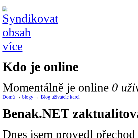
více
Kdo je online
Momentálně je online
0 uži
Domů
→
blogy
→
Blog uživatele karel
Benak.NET zaktualitov
Dnes jsem provedl přechod 