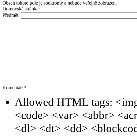
Obsah tohoto pole je soukromý a nebude veřejně zobrazen.
Domovská stránka:
Předmět:
Komentář:
*
Allowed HTML tags: <img
<code> <var> <abbr> <ac
<dl> <dt> <dd> <blockc